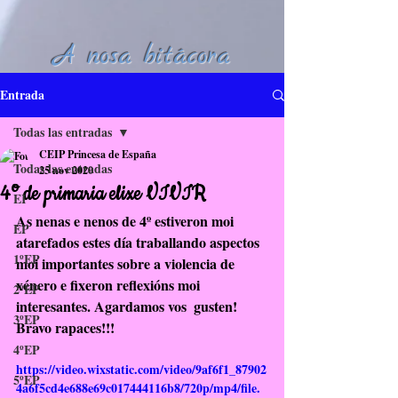
A nosa bitácora
Entrada
Todas las entradas
CEIP Princesa de España
Todas las entradas
25 nov 2020
4º de primaria elixe VIVIR
EI
As nenas e nenos de 4º estiveron moi 
EP
atarefados estes día traballando aspectos 
1ºEP
moi importantes sobre a violencia de 
xénero e fixeron reflexións moi 
2ºEP
interesantes. Agardamos vos  gusten!
3ºEP
Bravo rapaces!!!
4ºEP
https://video.wixstatic.com/video/9af6f1_87902
5ºEP
4a6f5cd4e688e69c017444116b8/720p/mp4/file.