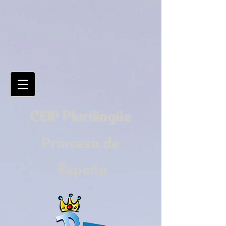
CEIP Plurilingüe
Princesa de
España