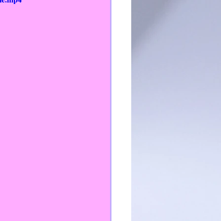
TEI
PFPP