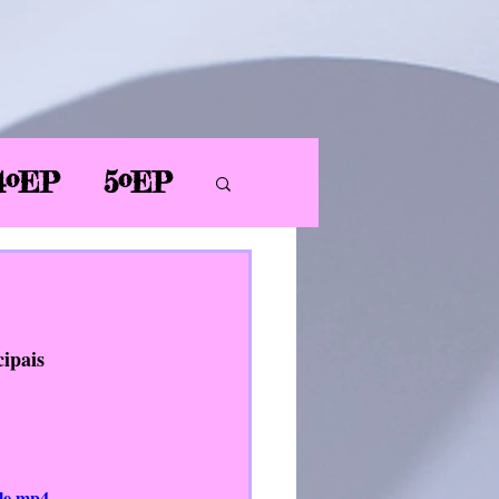
4ºEP
5ºEP
AL
PT
PDC
ipais 
ER
ile.mp4