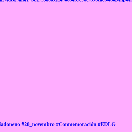
RelixiónEvanxélica
Escola Verde
íadoneno
#20_novembro
#Conmemoración
#EDLG