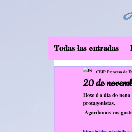
Todas las entradas
6ºEP
Curso2019
CEIP Princesa de E
20 de novemb
Música
EF
In
Hoxe é o día do neno 
protagonistas.
 Agardamos vos guste
Aliméntate ben
https://video.wixstati