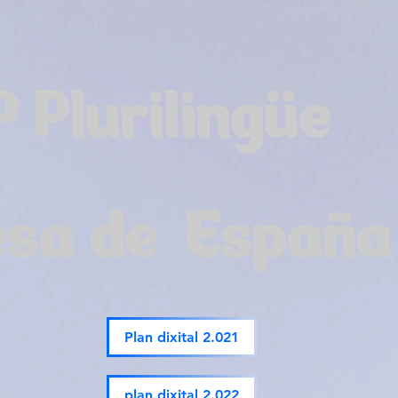
P Plurilingüe
esa de España
Plan dixital 2.021
plan dixital 2.022