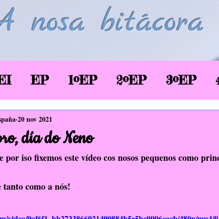
A nosa bitácora
EI
EP
1ºEP
2ºEP
3ºEP
/2020
Corentena COVID-19
LSE
spaña
20 nov 2021
ro, día do Neno
glés
Biblioteca
TIC
EAEC
e por iso fixemos este vídeo cos nosos pequenos como princ
 tanto como a nós!
SaúdePrato
Donas de si
EDLG
c.com/video/9af6f1_bb2733866921490884b5e5bc9996caeb/480p/mp4/f