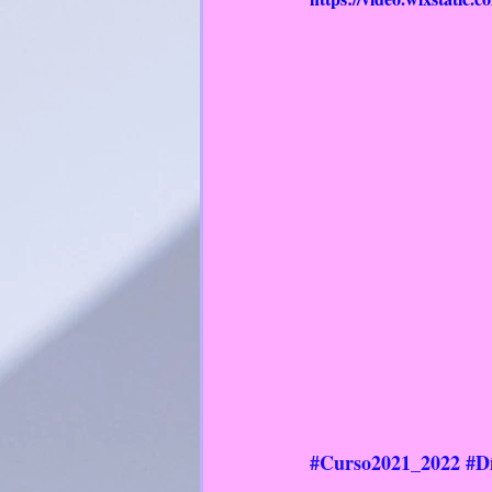
RelixiónCatólica
#Curso2021_2022
#D