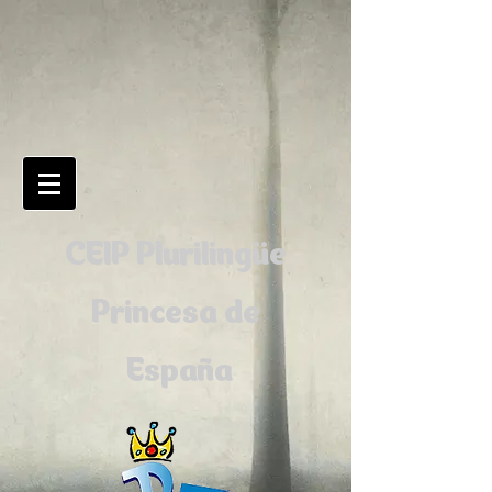
CEIP Plurilingüe
Princesa de
España