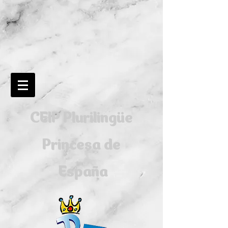
CEIP Plurilingüe
Princesa de
España