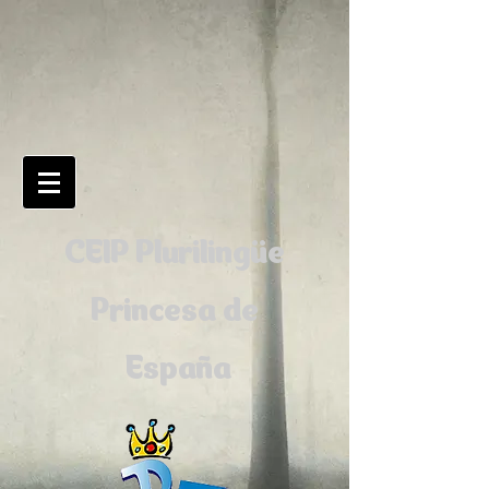
CEIP Plurilingüe
Princesa de
España