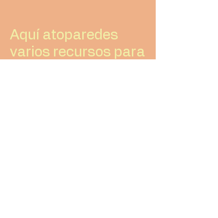
Aquí atoparedes
varios recursos para
traballar no
SAMAÍN!!
Se buscas información...
-
Historia do Samaín.
-
Wikipedia Samain
(en
galego)
-
Mais sobre as orixes (en
galego)
-
Información sobre o Samaín
-
A orixe de Halloween por
wikipedia.
-El origen de esta fiesta
-
As orixes do Samaín (en