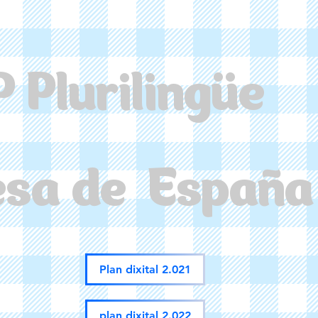
P Plurilingüe
esa de España
Plan dixital 2.021
plan dixital 2.022