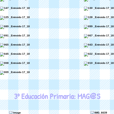
@
3º Educación Primaria: MAG
S