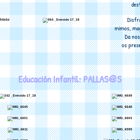
des
Disfr
mimos, mag
Da nos
os pres
@
Educación Infantil: PALLAS
S