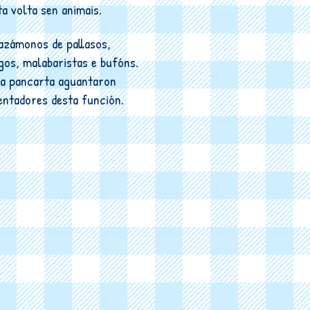
ta volta sen animais.
azámonos de pallasos,
os, malabaristas e bufóns.
a pancarta aguantaron
entadores desta función.