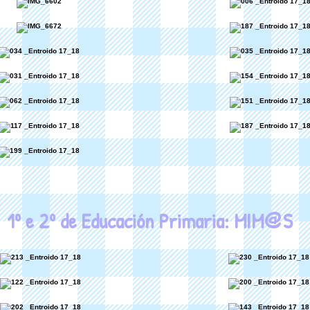
@
1º e 2º de Educación Primaria: MIM
S