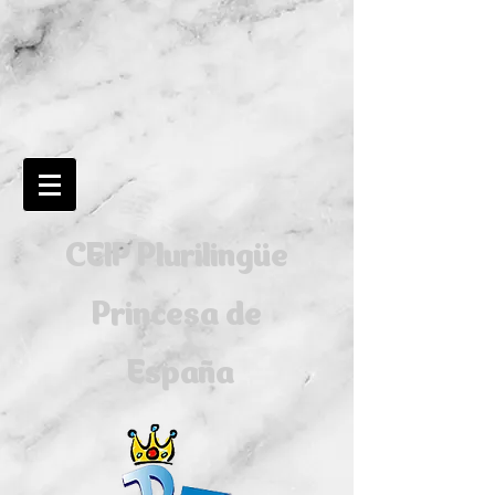
CEIP Plurilingüe
Princesa de
España