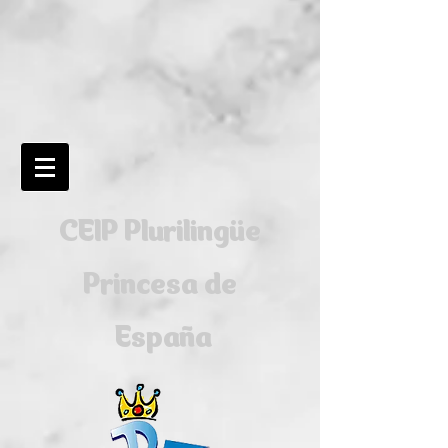
CEIP Plurilingüe
Princesa de
España