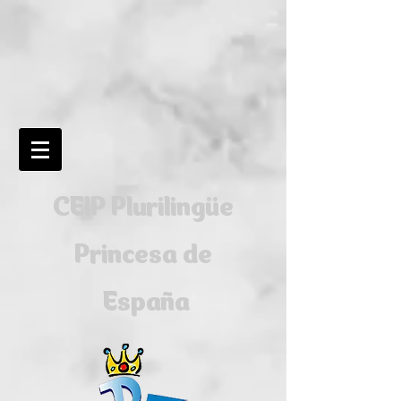
CEIP Plurilingüe
Princesa de
España