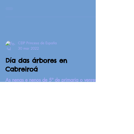
O noso alumnado de 4º 5º e 6º de primaria
participou no mercadillo navideño que todos
os anos organiza o Concello de Verín na
praza...
CEIP Princesa de España
30 mar 2022
Día das árbores en
Cabreiroá
As nenas e nenos de 5º de primaria o venres
pasado tivemos a sorte de participar nunha
saída a Cabreiroá con motivo da
conmemoración do...