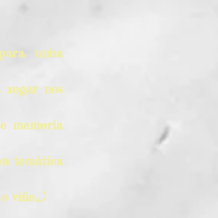
 para unha
a xogar nos
 e memoria
on temática
 viño...)