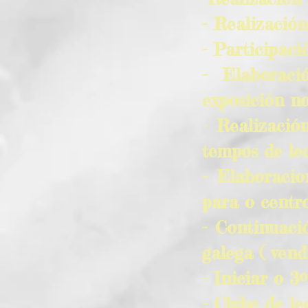
- Realización
- Participaci
- Elaboraci
exposición no
- Realizació
tempos de lec
- Elaboraci
para o centr
- Continuaci
galega ( ven
- Iniciar o 3
- Clube de le