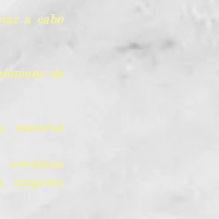
evar a cabo
 alumnos de
e material
temáticas
, magosto,