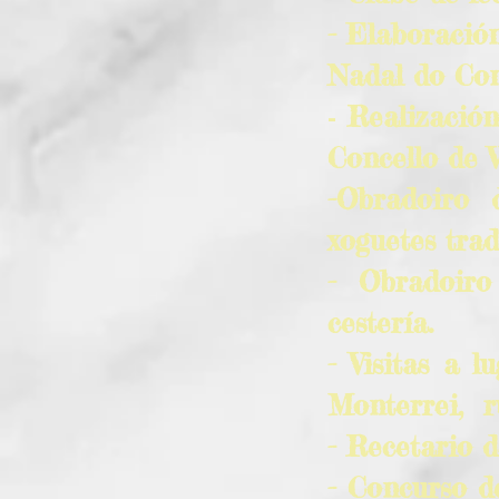
- Elaboració
Nadal do Con
Realización
-
Concello de 
-Obradoiro 
xoguetes trad
- Obradoiro
cestería.
- Visitas a l
Monterrei, ru
- Recetario d
- Concurso d