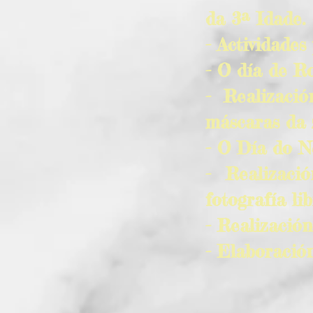
da 3ª Idade.
- Actividades
- O día de Ro
- Realizaci
máscaras da 
- O Día do Ne
- Realizaci
fotografía lib
- Realizació
- Elaboració