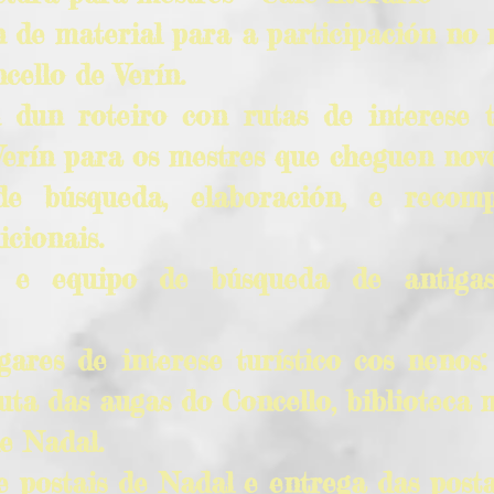
n de material para a participación no
cello de Verín.
 dun roteiro con rutas de interese t
Verín para os mestres que cheguen novo
de búsqueda, elaboración, e recomp
icionais.
 e equipo de búsqueda de antigas
ugares de interese turístico cos nenos
ta das augas do Concello, biblioteca m
e Nadal.
e postais de Nadal e entrega das posta