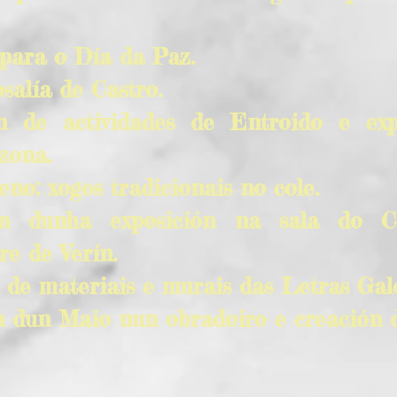
 para o Día da Paz.
salía de Castro.
ón de actividades de Entroido e exp
zona.
no: xogos tradicionais no cole.
ón dunha exposición na sala do C
re de Verín.
n de materiais e murais das Letras Gal
n dun Maio nun obradoiro e creación d