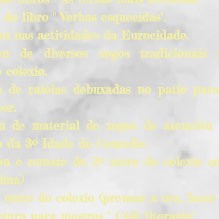
 do libro " Verbas esquecidas".
ón nas actividades da Eurocidade.
ón de diversos xogos tradicionais
 colexio.
n de raiolas debuxadas no patio par
er.
on de material de xogos de atención
o da 3º Idade do Concello.
ón e remate do 2º muro do colexio c
dima)
º muro do colexio (prensar a uva, facer o
ctura para mestres " Café literario"