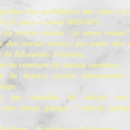
gunhas das actividades que imos a l
L.G. para o curso 2016-2017.
 da revista ecsolar " As nosas cousas"
n dun xornal escolar por parte dos
o de Educación Primaria.
n no concurso de xornais escolares.
ón de murais, carteis informativos 
lego.
ón nas entradas do colexio con 
s con temas galegos ( outono galego
do libros " As verbas máis fermosas"