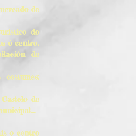
 mercado de
urístico do
s ó centro.
ilación de
 costumes:
: Castelo de
unicipal...
is o centro