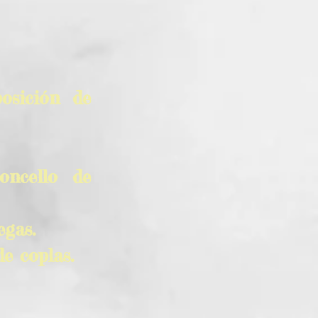
osición de
oncello de
egas.
e coplas.