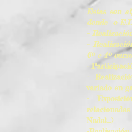
Estas son al
dende o E.D.
- Realización
- Realizació
6º e 4º curs
-
Participació
- Realizaci
variado en ga
- Exposici
relacionada
Nadal...)
-Realización 