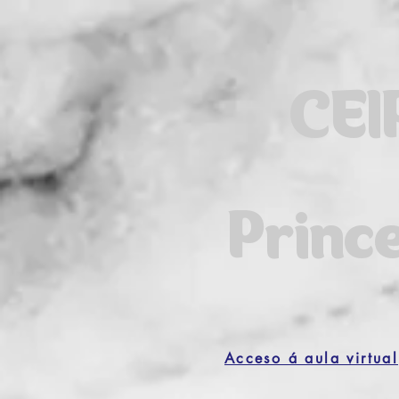
CEI
Princ
Acceso á aula virtual