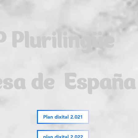
P Plurilingüe
esa de España
Plan dixital 2.021
plan dixital 2.022